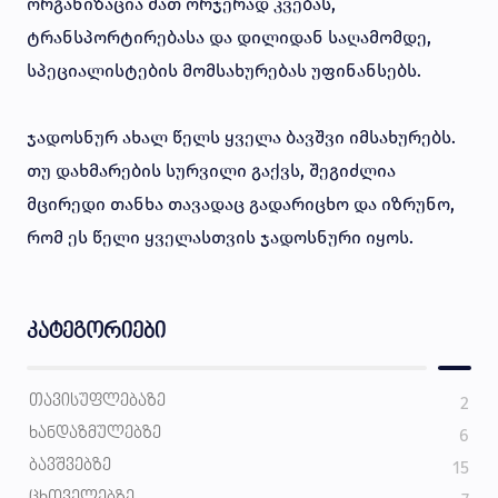
ორგანიზაცია მათ ორჯერად კვებას,
ტრანსპორტირებასა და დილიდან საღამომდე,
სპეციალისტების მომსახურებას უფინანსებს.
ჯადოსნურ ახალ წელს ყველა ბავშვი იმსახურებს.
თუ დახმარების სურვილი გაქვს, შეგიძლია
მცირედი თანხა თავადაც გადარიცხო და იზრუნო,
რომ ეს წელი ყველასთვის ჯადოსნური იყოს.
კატეგორიები
ᲗᲐᲕᲘᲡᲣᲤᲚᲔᲑᲐᲖᲔ
2
ᲮᲐᲜᲓᲐᲖᲛᲣᲚᲔᲑᲖᲔ
6
ᲑᲐᲕᲨᲕᲔᲑᲖᲔ
15
ᲪᲮᲝᲕᲔᲚᲔᲑᲖᲔ