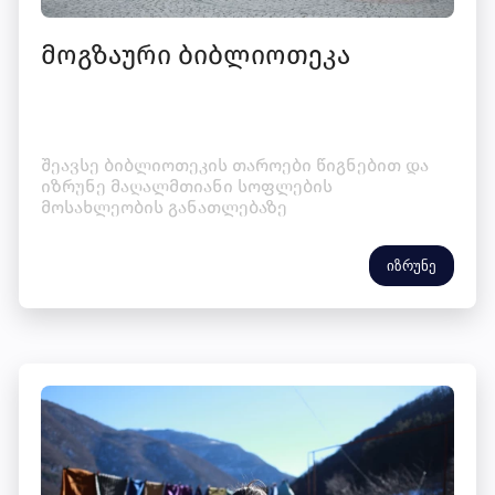
მოგზაური ბიბლიოთეკა
შეავსე ბიბლიოთეკის თაროები წიგნებით და
იზრუნე მაღალმთიანი სოფლების
მოსახლეობის განათლებაზე
იზრუნე