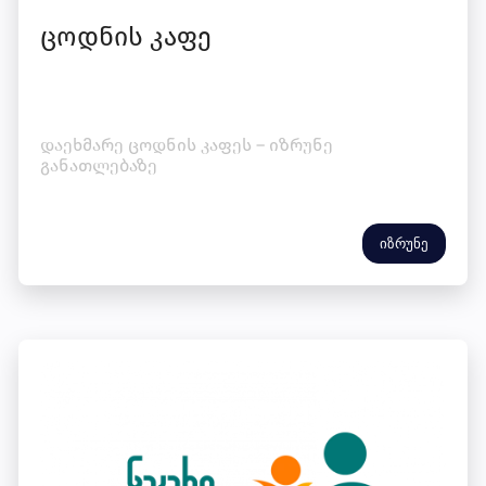
ცოდნის კაფე
დაეხმარე ცოდნის კაფეს – იზრუნე
განათლებაზე
იზრუნე