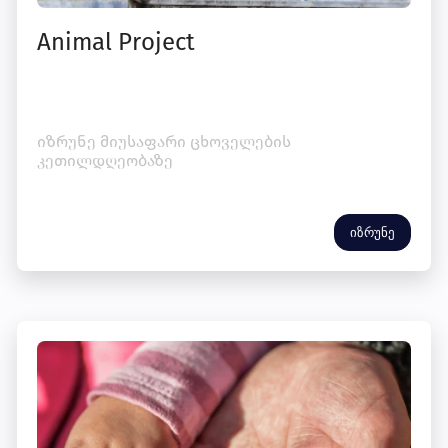
Animal Project
იზრუნე მიუსაფარი ცხოველების
კეთილდღეობაზე
იზრუნე