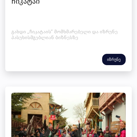
ჩიკატაი
გახდი „ჩიკატაის” მომხმარებელი და იზრუნე
პასუხისმგებლიან ბიზნესზე
იზრუნე