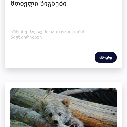
მთიელი წიგნები
იზრუნე მაღალმთიანი რაიონების
წიგნიერებაზე
იზრუნე