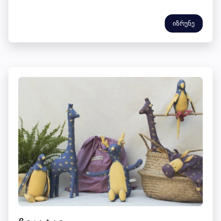
იზრუნე