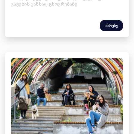
ვაჟების ჯანსაღ ცხოვრებაზე
იზრუნე