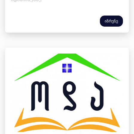
იზრუნე