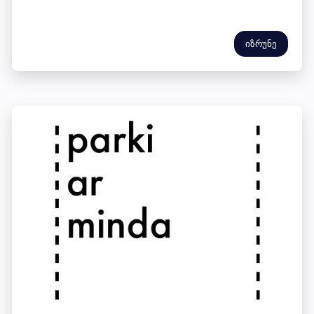
იზრუნე