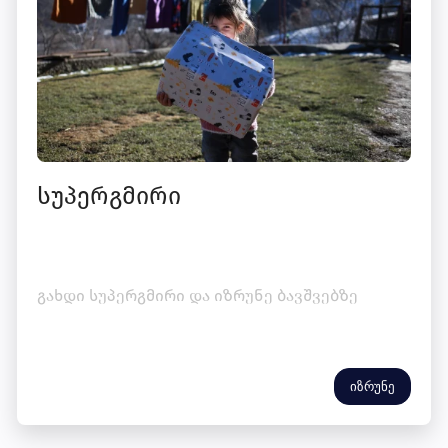
სუპერგმირი
გახდი სუპერგმირი და იზრუნე ბავშვებზე
იზრუნე