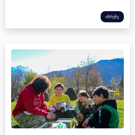
იზრუნე