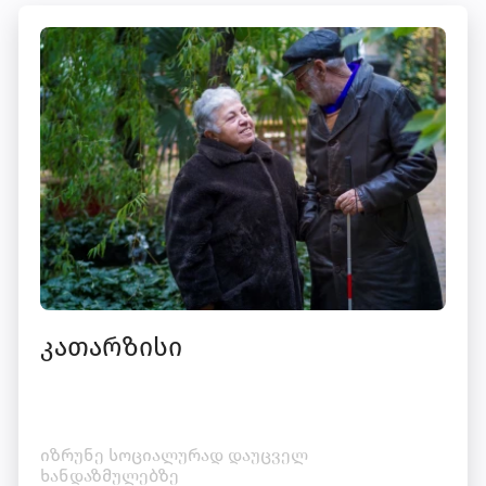
კათარზისი
იზრუნე სოციალურად დაუცველ
ხანდაზმულებზე