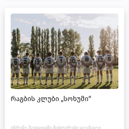
რაგბის კლუბი „სოხუმი“
იზრუნე ზუგდიდში მცხოვრები დევნილი