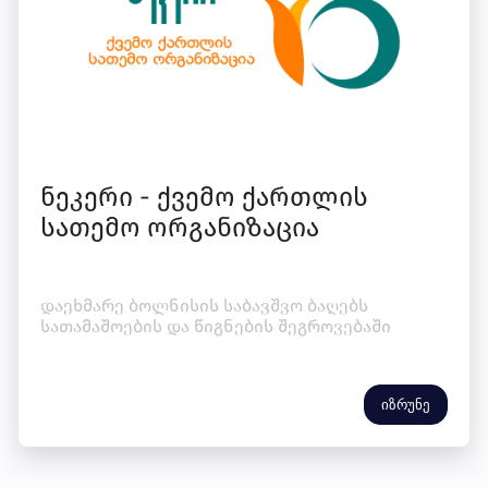
ნეკერი - ქვემო ქართლის
სათემო ორგანიზაცია
დაეხმარე ბოლნისის საბავშვო ბაღებს
სათამაშოების და წიგნების შეგროვებაში
იზრუნე