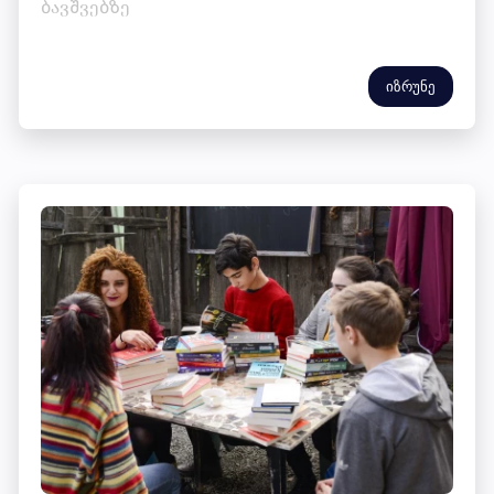
ბავშვებზე
იზრუნე