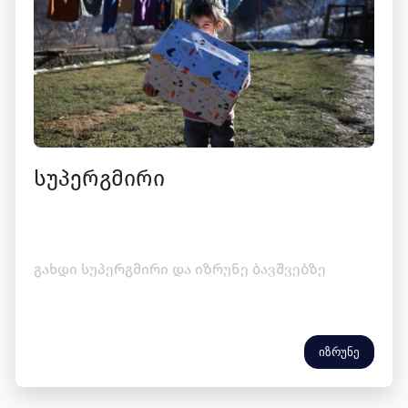
სუპერგმირი
გახდი სუპერგმირი და იზრუნე ბავშვებზე
იზრუნე