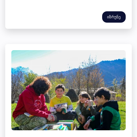
იზრუნე