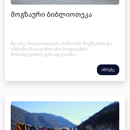
მოგზაური ბიბლიოთეკა
შეავსე ბიბლიოთეკის თაროები წიგნებით და
იზრუნე მაღალმთიანი სოფლების
მოსახლეობის განათლებაზე
იზრუნე