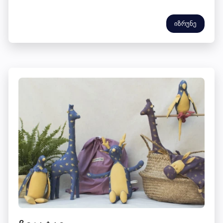
იზრუნე