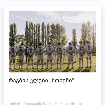
რაგბის კლუბი „სოხუმი“
იზრუნე ზუგდიდში მცხოვრები დევნილი