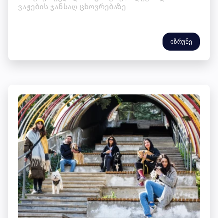
ვაჟების ჯანსაღ ცხოვრებაზე
იზრუნე