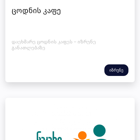
ცოდნის კაფე
დაეხმარე ცოდნის კაფეს – იზრუნე
განათლებაზე
იზრუნე