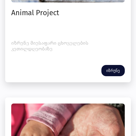
Animal Project
იზრუნე მიუსაფარი ცხოველების
კეთილდღეობაზე
იზრუნე