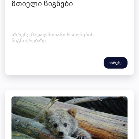
მთიელი წიგნები
იზრუნე მაღალმთიანი რაიონების
წიგნიერებაზე
იზრუნე