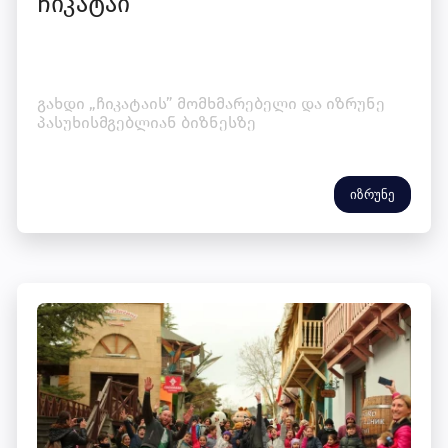
ჩიკატაი
გახდი „ჩიკატაის” მომხმარებელი და იზრუნე
პასუხისმგებლიან ბიზნესზე
იზრუნე