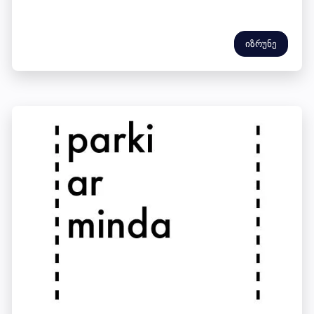
იზრუნე