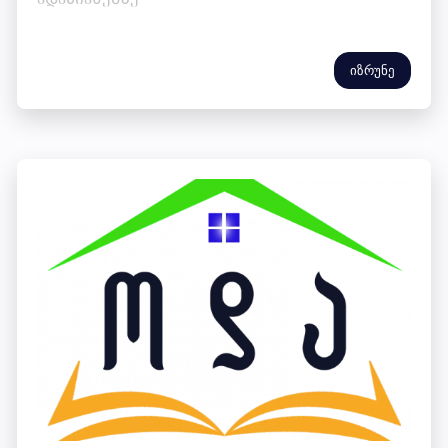
იზრუნე