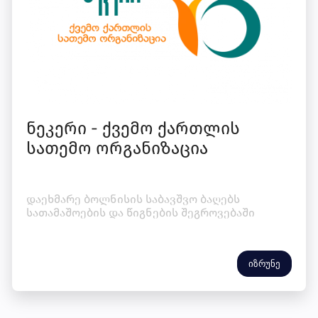
ნეკერი - ქვემო ქართლის
სათემო ორგანიზაცია
დაეხმარე ბოლნისის საბავშვო ბაღებს
სათამაშოების და წიგნების შეგროვებაში
იზრუნე