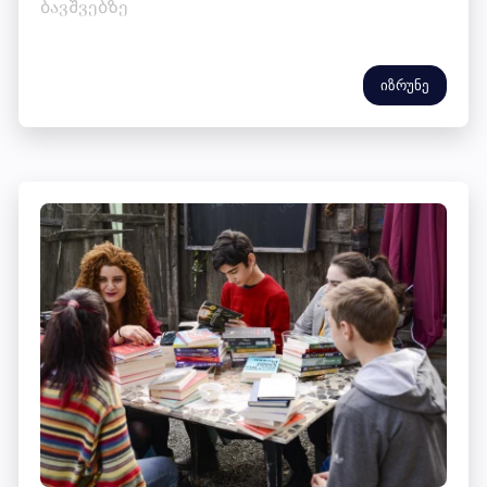
ბავშვებზე
იზრუნე