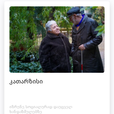
კათარზისი
იზრუნე სოციალურად დაუცველ
ხანდაზმულებზე